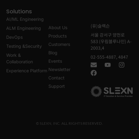
Solutions
AI/ML Engineering
(유)슬렉슨
About Us
ALM Engineering
서울 강서구 양천로
Products
DevOps
583 (우림블루나인) A-
Customers
Testing &Security
2003,4
Blog
Work &
02-555-4887, 4847
Events
Collaboration
Newsletter
Experience Platform
Contact
Support
© SLEXN, INC. ALL RIGHTS RESERVED.