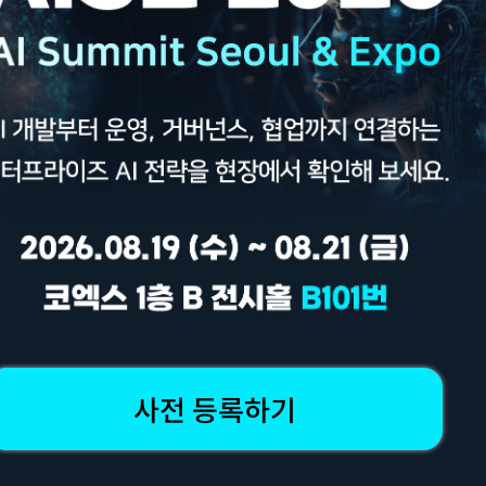
슬렉슨
강서구 양천로 583 (우림블루나인) A-2003,4
55-4887, 4847
사전 등록하기