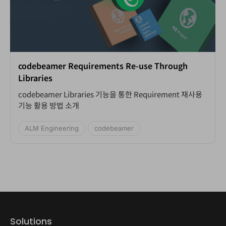
codebeamer Requirements Re-use Through
Libraries
codebeamer Libraries 기능을 통한 Requirement 재사용
기능 활용 방법 소개
ALM Engineering
codebeamer
Solutions