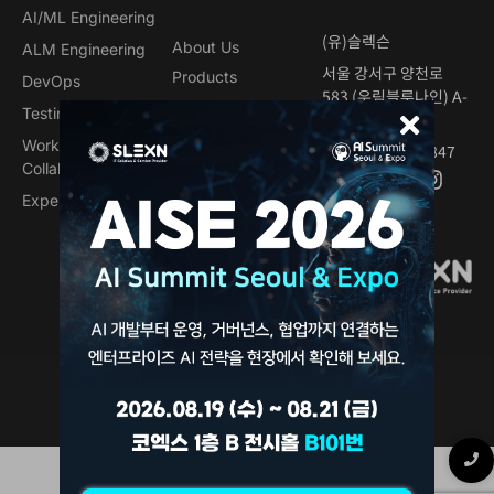
AI/ML Engineering
(유)슬렉슨
About Us
ALM Engineering
서울 강서구 양천로
Products
DevOps
583 (우림블루나인) A-
Customers
Testing &Security
2003,4
Blog
Work &
02-555-4887, 4847
Events
Collaboration
Newsletter
Experience Platform
Contact
Support
© SLEXN, INC. ALL RIGHTS RESERVED.