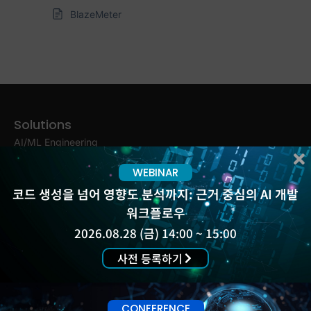
BlazeMeter
Solutions
AI/ML Engineering
(유)슬렉슨
About Us
ALM Engineering
WEBINAR
서울 강서구 양천로
Products
DevOps
583 (우림블루나인) A-
코드 생성을 넘어 영향도 분석까지: 근거 중심의 AI 개발
Customers
Testing & Security
2003,4
워크플로우
Blog
Work &
02-555-4887, 4847
2026.08.28 (금) 14:00 ~ 15:00
Events
Collaboration
Insight Report
사전 등록하기
Experience Platform
Newsletter
Contact
CONFERENCE
Support