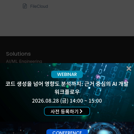
FileCloud
Solutions
AI/ML Engineering
(유)슬렉슨
About Us
ALM Engineering
WEBINAR
서울 강서구 양천로
Products
DevOps
583 (우림블루나인) A-
코드 생성을 넘어 영향도 분석까지: 근거 중심의 AI 개발
Customers
Testing & Security
2003,4
워크플로우
Blog
Work &
02-555-4887, 4847
2026.08.28 (금) 14:00 ~ 15:00
Events
Collaboration
Insight Report
사전 등록하기
Experience Platform
Newsletter
Contact
CONFERENCE
Support