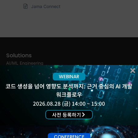
Jama Connect
Solutions
AI/ML Engineering
(유)슬렉슨
About Us
ALM Engineering
WEBINAR
서울 강서구 양천로
Products
DevOps
583 (우림블루나인) A-
코드 생성을 넘어 영향도 분석까지: 근거 중심의 AI 개발
Customers
Testing & Security
2003,4
워크플로우
Blog
Work &
02-555-4887, 4847
2026.08.28 (금) 14:00 ~ 15:00
Events
Collaboration
Insight Report
사전 등록하기
Experience Platform
Newsletter
Contact
CONFERENCE
Support