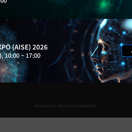
:00
(유)
About Us
서울 
Products
02-5
Customers
Blog
PO (AISE) 2026
Events
, 10:00 ~ 17:00
Insight Report
Newsletter
Contact
Support
© SLEXN, INC. ALL RIGHTS RESERVED.