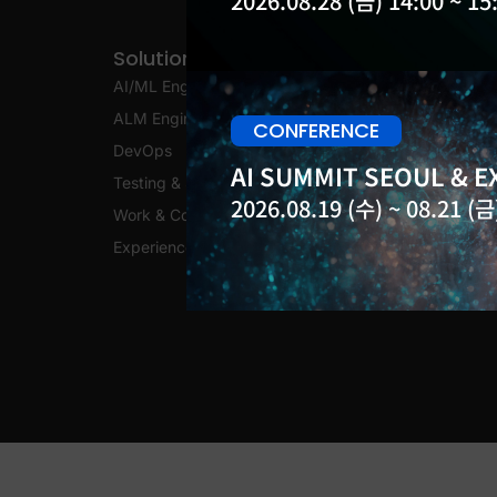
2026.08.28 (금) 14:00 ~ 15
Solutions
AI/ML Engineering
ALM Engineering
CONFERENCE
DevOps
AI SUMMIT SEOUL & EX
Testing & Security
2026.08.19 (수) ~ 08.21 (금)
Work & Collaboration
Experience Platform