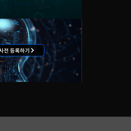
슬렉슨
강서구 양천로 583 (우림블루나인) A-2003,4
55-4887, 4847
사전 등록하기