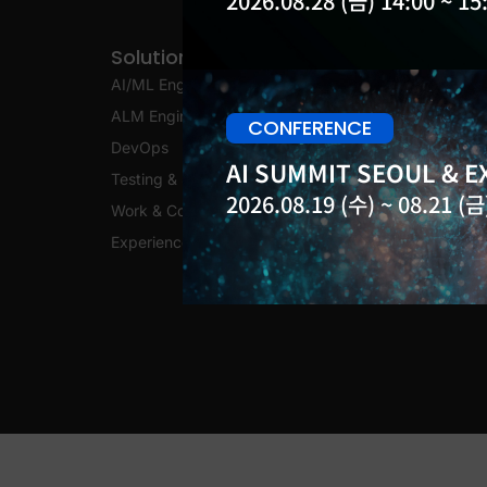
2026.08.28 (금) 14:00 ~ 15
Solutions
AI/ML Engineering
ALM Engineering
CONFERENCE
DevOps
AI SUMMIT SEOUL & EX
Testing & Security
2026.08.19 (수) ~ 08.21 (금)
Work & Collaboration
Experience Platform