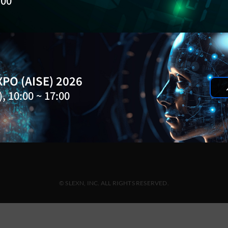
:00
(유)
About Us
서울 
Products
02-5
Customers
Blog
PO (AISE) 2026
Events
, 10:00 ~ 17:00
Insight Report
Newsletter
Contact
Support
© SLEXN, INC. ALL RIGHTS RESERVED.