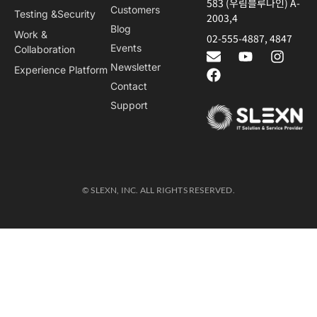
583 (우림블루나인) A-
Customers
Testing &Security
2003,4
Blog
Work &
02-555-4887, 4847
Events
Collaboration
Newsletter
Experience Platform
Contact
Support
© SLEXN, INC. ALL RIGHTS RESERVED.