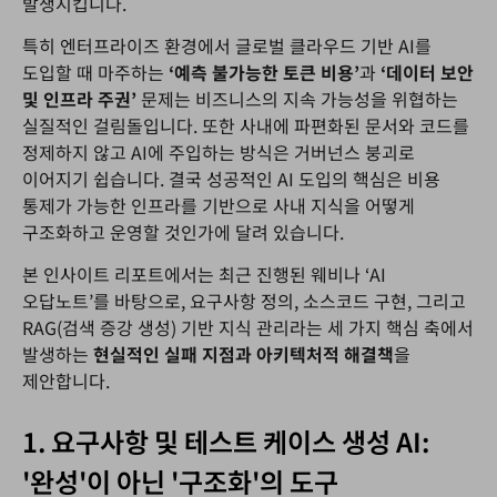
발생시킵니다.
특히 엔터프라이즈 환경에서 글로벌 클라우드 기반 AI를
도입할 때 마주하는
‘
예측
불가능한
토큰
비용’
과
‘
데이터
보안
및
인프라
주권’
문제는 비즈니스의 지속 가능성을 위협하는
실질적인 걸림돌입니다. 또한 사내에 파편화된 문서와 코드를
정제하지 않고 AI에 주입하는 방식은 거버넌스 붕괴로
이어지기 쉽습니다. 결국 성공적인 AI 도입의 핵심은 비용
통제가 가능한 인프라를 기반으로 사내 지식을 어떻게
구조화하고 운영할 것인가에 달려 있습니다.
본 인사이트 리포트에서는 최근 진행된 웨비나 ‘AI
오답노트’를 바탕으로, 요구사항 정의, 소스코드 구현, 그리고
RAG(검색 증강 생성) 기반 지식 관리라는 세 가지 핵심 축에서
발생하는
현실적인
실패
지점과
아키텍처적
해결책
을
제안합니다.
1. 요구사항 및 테스트 케이스 생성 AI:
'완성'이 아닌 '구조화'의 도구