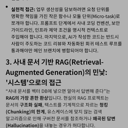
실천적 접근:
업무 생산성을 담보하려면 요청 단위를
명확한 책임을 가진 작은 함수나 모듈 단위(Micro-task)로
쪼개야 합니다. 프롬프트 단계에서 사내 코딩 컨벤션, 보안
가이드라인, 인프라 제약 조건을 명시적 컨텍스트로
주입해야 합니다. 마지막으로, AI가 작성한 코드는 반드시
사람이 주도하는 코드 리뷰와 자동화된 회귀 테스트 루프를
통과해야만 메인 브랜치에 병합되어야 합니다.
3. 사내 문서 기반 RAG(Retrieval-
Augmented Generation)의 민낯:
'시스템'으로의 접근
“사내 문서를 벡터 DB에 넣으면 알아서 답변해 준다”는
RAG
의
가장
흔한
환상
입니다. 현실의 RAG 프로젝트는
문서의
구조화
실패
, 텍스트를 기계적으로 자르는
청킹
(Chunking)
의
한계
, 유스케이스에 맞지 않는 검색
알고리즘으로 인해 구버전 문서를 참조하거나
왜곡된
답변
(Hallucination)
을 내놓는 경우가 허다합니다.