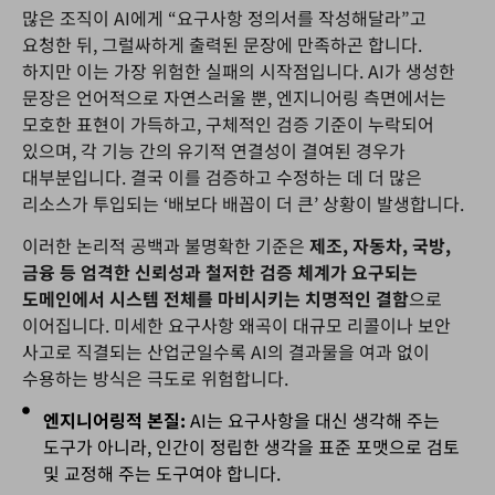
많은 조직이 AI에게 “요구사항 정의서를 작성해달라”고
요청한 뒤, 그럴싸하게 출력된 문장에 만족하곤 합니다.
하지만 이는 가장 위험한 실패의 시작점입니다. AI가 생성한
문장은 언어적으로 자연스러울 뿐, 엔지니어링 측면에서는
모호한 표현이 가득하고, 구체적인 검증 기준이 누락되어
있으며, 각 기능 간의 유기적 연결성이 결여된 경우가
대부분입니다. 결국 이를 검증하고 수정하는 데 더 많은
리소스가 투입되는 ‘배보다 배꼽이 더 큰’ 상황이 발생합니다.
이러한 논리적 공백과 불명확한 기준은
제조,
자동차,
국방,
금융
등
엄격한
신뢰성과
철저한
검증
체계가
요구되는
도메인에서
시스템
전체를
마비시키는
치명적인
결함
으로
이어집니다. 미세한 요구사항 왜곡이 대규모 리콜이나 보안
사고로 직결되는 산업군일수록 AI의 결과물을 여과 없이
수용하는 방식은 극도로 위험합니다.
엔지니어링적 본질:
AI는 요구사항을 대신 생각해 주는
도구가 아니라, 인간이 정립한 생각을 표준 포맷으로 검토
및 교정해 주는 도구여야 합니다.