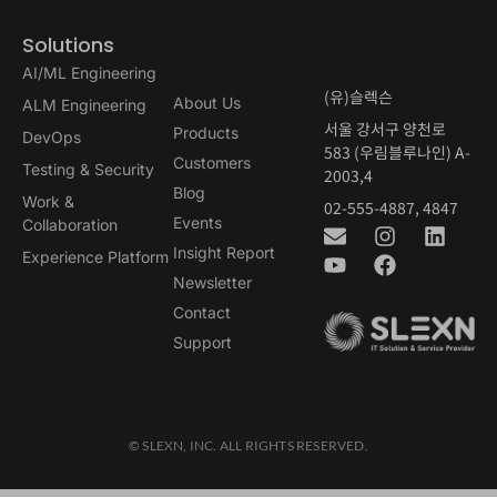
Solutions
AI/ML Engineering
(유)슬렉슨
About Us
ALM Engineering
서울 강서구 양천로
Products
DevOps
583 (우림블루나인) A-
Customers
Testing & Security
2003,4
Blog
Work &
02-555-4887, 4847
Events
Collaboration
Insight Report
Experience Platform
Newsletter
Contact
Support
© SLEXN, INC. ALL RIGHTS RESERVED.