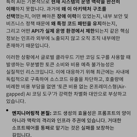
특히 AI는 기본적으로
현재
시스템의
운영
맥락을
완전히
이해
하지 못합니다. 과거에
왜
이
아키텍처
구조를
선택
했는지, 어떤 뼈아픈
장애
이력
이 있었는지, 내부 보안 및
비즈니스 정책 때문에
왜
특정
코드
패턴을
유지
하는지,
그리고 어떤
API
가
실제
운영
환경에서
제한
되는지 같은 핵심
정보는 인프라 외부에 노출되지 않고 오직 조직 내부에만
존재하기 때문입니다.
이러한 상황에서 글로벌 클라우드 기반 코딩 도구를 사용할 때
발생하는 무분별한 토큰 소비와 비용 예측 불가능성은
실질적인 리스크입니다. 이에 대응하기 위해 최근에는 사내에
독립적으로 구축하여 소스코드 유출을 차단하고, 호출량에
비례한 비용 부담을 없앤 ‘토큰 비용 없는 온프레미스형(Air-
gapped) AI 코딩 도구’가 강력한 차별화 대안으로 부상하고
있습니다.
엔지니어링적 본질:
코드 생성의 효율성은 프롬프트의 양이
아니라 맥락의 격리와 인프라 주권에 있습니다. 거대한
소프트웨어를 통째로 맡기는 것은 실패를 보장하는
길입니다.