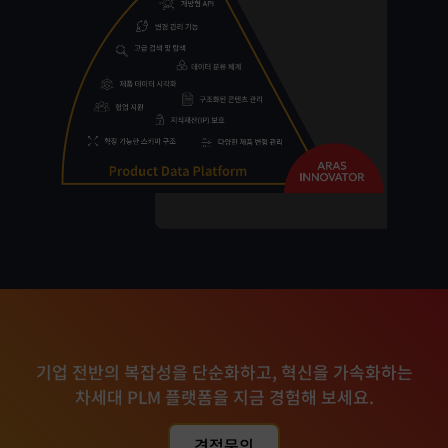
시장 변화와 비즈니스 전환에 발맞춰 기능을 정렬하고
명확한 역할과 산출물을 통해 개발·운영팀 간 협업을
합니다.
최적화할 수 있습니다.
강화하고 관계를 긴밀하게 만듭니다.
변화하는 요구사항에 맞춰 애플리케이션을 빠르게 조정할 수
있으며, 점진적이고 반복적인 스프린트 기반 접근 방식은
애자일 방법론과 잘 맞습니다.
Improve Quality
규율 있는 DevOps 프로세스를 준수함으로써 수동
작업을 최소화하고 배포 리스크를 줄입니다.
Audit Trail
규제 준수와 보고 요구사항을 충족할 수 있도록
투명성과 감사 추적성을 확보합니다.
Alignment with Agile
기업 전반의 복잡성을 단순화하고, 혁신을 가속화하는
차세대 PLM 플랫폼을 지금 경험해 보세요.
규제 준수와 보고 요구사항을 충족할 수 있도록
투명성과 감사 추적성을 확보합니다.
견적문의