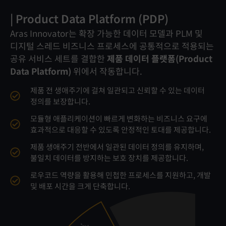
| Product Data Platform (PDP)
| Application Library
| Low Code Development
| Aras DevOps
Aras Innovator는 확장 가능한 데이터 모델과 PLM 및
Aras Innovator의 애플리케이션 라이브러리는
Aras Innovator는 업계 유일의
완전 통합형 로우코드
사전
디지털 스레드 비즈니스 프로세스에 공통적으로 적용되는
구축된 PLM 비즈니스 프로세스용 애플리케이션
개발 플랫폼
으로, 신속한 애플리케이션 개발을
을 즉시
Aras DevOps는 소프트웨어 개발 생애주기를
공유 서비스 세트를 결합한
활용할 수 있게 합니다.
지원합니다.
제품 데이터 플랫폼(Product
단순화하여, Aras Innovator 구독자가 가치를 더 빠르게
Data Platform)
위에서 작동합니다.
실현할 수 있도록 지원합니다. 자동화된 테스트, 일관된
필요 시 로우코드 개발 플랫폼을 통해 기능과 사용자
기업은 Aras 애플리케이션을 자체 요구사항에 맞게
제품 전 생애주기에 걸쳐 일관되고 신뢰할 수 있는 데이터
프로세스, 체계적인 거버넌스를 통해 위험을 줄이고
정의를 보장합니다.
경험을 비즈니스 환경에 맞게 빠르게 적응·확장할 수
적응시키고, 내부 또는 파트너·전문 서비스와 협력해
품질을 높이며, 애자일 환경에서 유연하게 대응할 수 있는
있어, 기업은 복잡한 개발 부담 없이 디지털 전환을
새로운 애플리케이션을 구축·운영할 수 있습니다.
기반을 제공합니다.
모듈형 애플리케이션이 빠르게 변화하는 비즈니스 요구에
가속화할 수 있습니다.
효과적으로 대응할 수 있도록 안정적인 토대를 제공합니다.
시각적 인터페이스와 사전 구축 모듈을 활용해 코딩을
최소화하고, 테스트와 배포를 가속화하여 개발 시간을
제품 생애주기 전반에서 일관된 데이터 정의를 유지하며,
고객 요구에 맞춰 손쉽게 수정하고 재배포할 수 있어,
Automated Testing
단축합니다.
불일치 데이터를 방지하는 보호 장치를 제공합니다.
애플리케이션 활용도를 극대화합니다.
새로운 기능을 조기에 검증하고 오류를 빠르게 포착·
보안, 규제 준수, 베스트 프랙티스에 맞게 애플리케이션을
로우코드 역량을 활용해 민첩한 프로세스를 지원하고, 개발
신규 맞춤형 애플리케이션 개발 비용을 줄이고, 더 높은
수정하여 품질 저하를 방지합니다.
관리하며, 변화하는 규제 요건에도 신속하게 대응할 수 있는
및 배포 시간을 크게 단축합니다.
ROI를 달성할 수 있습니다.
속도를 제공합니다.
소규모 독립 컴포넌트 단위로 개발과 테스트가 가능해,
복잡성을 줄이면서도 엔터프라이즈급 개발을 지원하며,
Shared Processes
새로운 기능과 업데이트를 더 빠르게 배포할 수 있습니다.
중복된 작업을 최소화해 효율적인 개발과 코딩을 가능하게