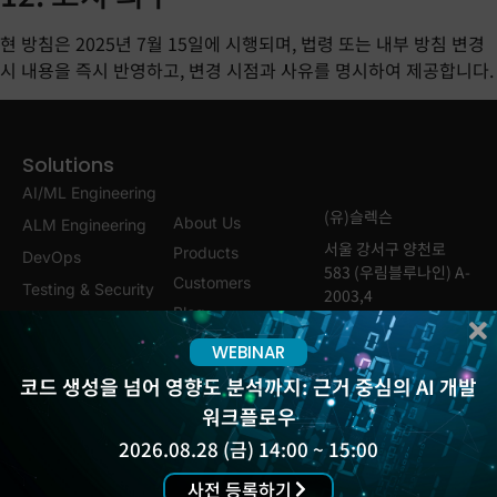
현 방침은 2025년 7월 15일에 시행되며, 법령 또는 내부 방침 변경
시 내용을 즉시 반영하고, 변경 시점과 사유를 명시하여 제공합니다.
Solutions
AI/ML Engineering
(유)슬렉슨
About Us
ALM Engineering
서울 강서구 양천로
Products
DevOps
583 (우림블루나인) A-
Customers
Testing & Security
2003,4
Blog
Work &
02-555-4887, 4847
Events
Collaboration
WEBINAR
Insight Report
Experience Platform
코드 생성을 넘어 영향도 분석까지: 근거 중심의 AI 개발
Newsletter
워크플로우
Contact
2026.08.28 (금) 14:00 ~ 15:00
Support
사전 등록하기