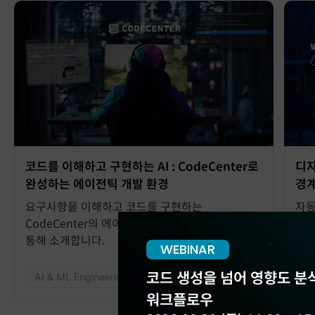
코드를 이해하고 구현하는 AI : CodeCenter로
디자
완성하는 에이전틱 개발 환경
경계
요구사항을 이해하고 코드를 구현하는
자동
CodeCenter의 에이전틱 AI 개발 환경을 데모를
경계
통해 소개합니다.
무엇
WEBINAR
코드 생성을 넘어 영향도 분석
AI & ML Engineering
CodeCenter
AI
워크플로우