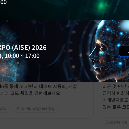
:00
PO (AISE) 2026
, 10:00 ~ 17:00
 무결성을 위한 생성형 AI 활용: Qodo 의
Self-Host
트 자동화 솔루션
비교
do를 통해 AI 기반의 테스트 자동화, 개발
최근 몇 년간
성과 코드 품질을 경험해보세요.
급격히 변화하
비개발자들도
있는 로우 코드(
odo
AI & ML Engineering
Experience 