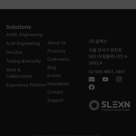
Solutions
AI/ML Engineering
(유)슬렉슨
About Us
ALM Engineering
서울 강서구 양천로
Products
DevOps
583 (우림블루나인) A-
Customers
Testing &Security
2003,4
Blog
Work &
02-555-4887, 4847
Events
Collaboration
Newsletter
Experience Platform
Contact
Support