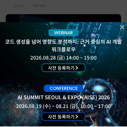
Qodo
Tabnine
WEBINAR
코드 생성을 넘어 영향도 분석까지: 근거 중심의 AI 개발
워크플로우
2026.08.28 (금) 14:00 ~ 15:00
사전 등록하기
ChatGPT vs Tabnine, AI 코드 어시스턴트가 단순
CONFERENCE
LLM을 넘어서는 이유
AI SUMMIT SEOUL & EXPO (AISE) 2026
ChatGPT와 Tabnine을 비교하며 AI 코딩 도구의 생산성,
2026.08.19 (수) ~ 08.21 (금), 10:00 ~ 17:00
보안, 자동 완성 기능을 분석합니다.
사전 등록하기
Work & Collaboration
Tabnine