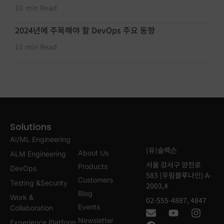
10
min Read
2024년에 주목해야 할 DevOps 주요 동향
11
min Read
Solutions
AI/ML Engineering
(유)슬렉슨
About Us
ALM Engineering
서울 강서구 양천로
Products
DevOps
583 (우림블루나인) A-
Customers
Testing &Security
2003,4
Blog
Work &
02-555-4887, 4847
Events
Collaboration
Newsletter
Experience Platform