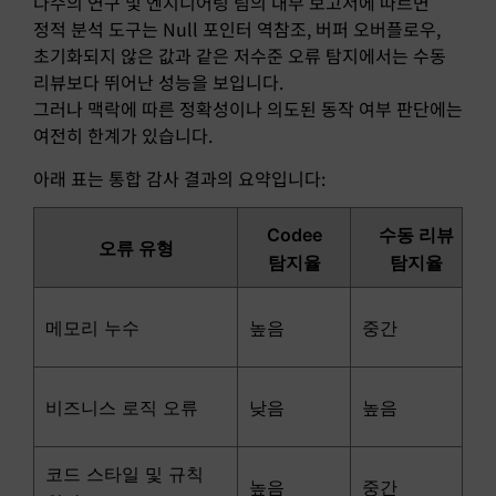
다수의 연구 및 엔지니어링 팀의 내부 보고서에 따르면
정적 분석 도구는 Null 포인터 역참조, 버퍼 오버플로우,
초기화되지 않은 값과 같은 저수준 오류 탐지에서는 수동
리뷰보다 뛰어난 성능을 보입니다.
그러나 맥락에 따른 정확성이나 의도된 동작 여부 판단에는
여전히 한계가 있습니다.
아래 표는 통합 감사 결과의 요약입니다:
Codee
수동 리뷰
오류 유형
탐지율
탐지율
메모리 누수
높음
중간
비즈니스 로직 오류
낮음
높음
코드 스타일 및 규칙
높음
중간