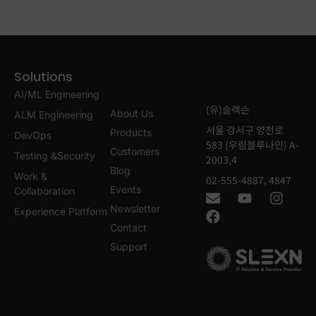
Solutions
AI/ML Engineering
(유)슬렉슨
About Us
ALM Engineering
서울 강서구 양천로
Products
DevOps
583 (우림블루나인) A-
Customers
Testing &Security
2003,4
Blog
Work &
02-555-4887, 4847
Events
Collaboration
Newsletter
Experience Platform
Contact
Support