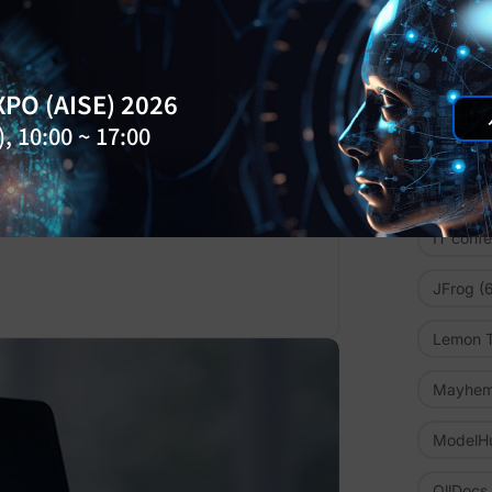
DreamF
Enterpri
PO (AISE) 2026
, 10:00 ~ 17:00
Experie
GitOn
(7
 AI 유저로 개발 생산성을 높이는 방법을
IT conf
JFrog
(6
Lemon T
Mayhe
ModelH
OllDocs