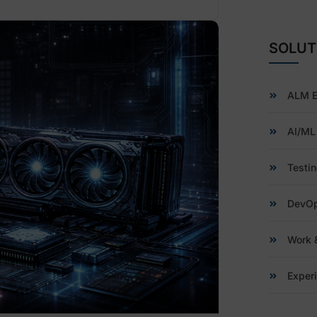
SOLUT
ALM E
AI/ML
Testin
DevO
Work &
Exper