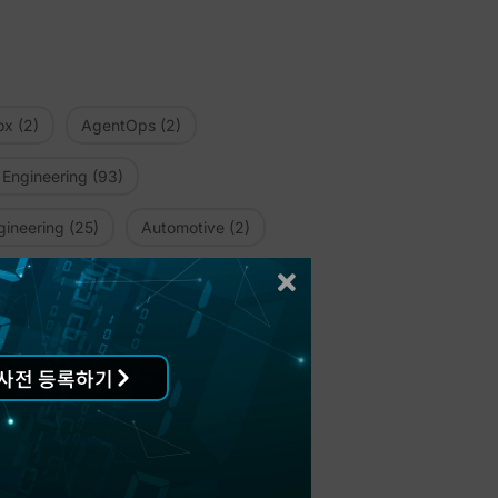
ox
(2)
AgentOps
(2)
 Engineering
(93)
ineering
(25)
Automotive
(2)
ter
(1)
Code Intelligence
(7)
amer
(4)
CodeCenter
(21)
사전 등록하기
3)
Contact Software
(1)
te
(2)
Deskpro
(7)
(39)
Diffblue
(2)