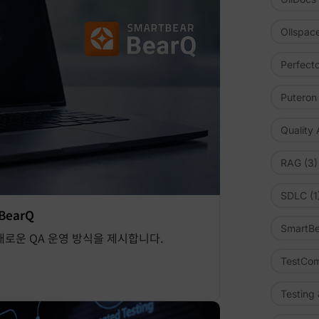
Ollspac
Perfect
Puteron
Quality
RAG
(3)
SDLC
(1
earQ
SmartBe
는 새로운 QA 운영 방식을 제시합니다.
TestCom
Testing 