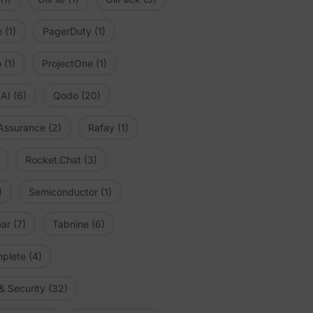
e
(1)
PagerDuty
(1)
o
(1)
ProjectOne
(1)
 AI
(6)
Qodo
(20)
 Assurance
(2)
Rafay
(1)
Rocket.Chat
(3)
)
Semiconductor
(1)
ar
(7)
Tabnine
(6)
plete
(4)
& Security
(32)