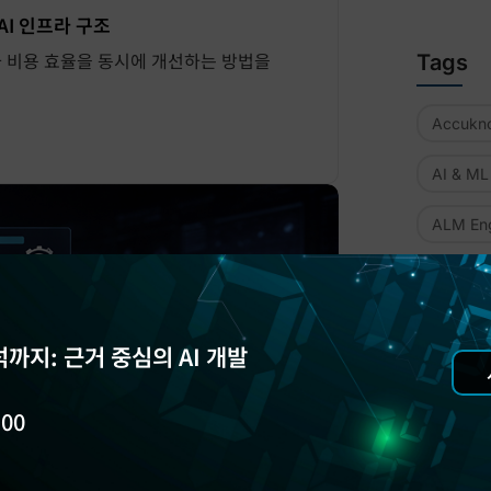
AI 인프라 구조
과 비용 효율을 동시에 개선하는 방법을
Tags
Accukn
AI & ML
ALM Eng
BlazeMe
codebe
까지: 근거 중심의 AI 개발
Codee
(
:00
Deepno
DevOps