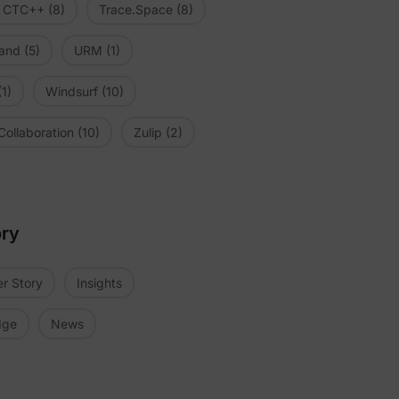
l CTC++
(8)
Trace.Space
(8)
and
(5)
URM
(1)
1)
Windsurf
(10)
Collaboration
(10)
Zulip
(2)
ry
r Story
Insights
dge
News