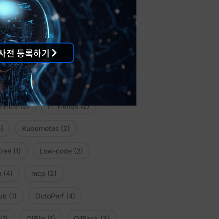
actory
(2)
se Architect
(2)
사전 등록하기
nce Platform
(10)
GitHub
(1)
)
Imagix4D
(1)
erence
(3)
IT Trends
(2)
)
Kubernetes
(2)
ree
(1)
Low-code
(2)
m
(4)
mcp
(2)
ub
(1)
OctoPerf
(4)
(1)
OllFile
(1)
OllPack
(3)