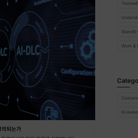
Testwel
Underst
WandB
(
Work & 
Catego
Custome
Knowle
재정의되는가