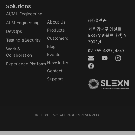
Solutions
AI/ML Engineering
(유)슬렉슨
About Us
ALM Engineering
서울 강서구 양천로
Products
DevOps
583 (우림블루나인) A-
Customers
Testing &Security
2003,4
Blog
Work &
02-555-4887, 4847
Events
Collaboration
Newsletter
Experience Platform
Contact
Support
© SLEXN, INC. ALL RIGHTS RESERVED.