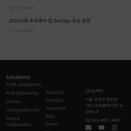
10
min Read
2024년에 주목해야 할 DevOps 주요 동향
11
min Read
Solutions
AI/ML Engineering
(유)슬렉슨
About Us
ALM Engineering
서울 강서구 양천로
Products
DevOps
583 (우림블루나인) A-
Customers
Testing &Security
2003,4
Blog
Work &
02-555-4887, 4847
Events
Collaboration