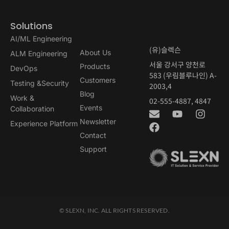
Solutions
AI/ML Engineering
(유)슬렉슨
About Us
ALM Engineering
서울 강서구 양천로
Products
DevOps
583 (우림블루나인) A-
Customers
Testing &Security
2003,4
Blog
Work &
02-555-4887, 4847
Events
Collaboration
Newsletter
Experience Platform
Contact
Support
© SLEXN, INC. ALL RIGHTS RESERVED.